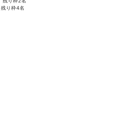
）
残り枠2名
）
残り枠4名