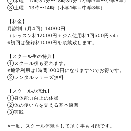
②木曜 17時30分〜18時30分
（小学3年〜小学6年
③土曜 13時〜14時（小学1年～中学3年
【料金】
月謝制（月4回）14000円
（レッスン料12000円＋ジム使用料1回500円×4）
※初回は登録料1000円を頂戴致します。
【スクール生の特典】
①スクール後も登れます。
※通常利用は1時間1000円になりますのでお得です。
②レンタルシューズ無料
【スクールの流れ】
①身体能力向上の体操
②体の使い方を覚える基本練習
③実践
※一度、スクール体験をして頂く事も可能です。